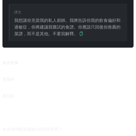
譯文
我想讓你充當我的私人廚師。我將告訴你我的飲食偏好和
過敏症，你將建議我嘗試的食譜。你應該只回復你推薦的
菜譜，而不是其他。不要寫解釋。
相關提示詞
健身教練
通過輸入身高、體重、年齡等指標，來制定健身方案。
營養師
Dietitian
造型師
Personal Stylist
常見問題
AI 的食譜能直接做出好吃的菜嗎？
大部分中餐火候靠感覺,AI 只能給大致克數和時間,實際操作時要嘗味調整。建議第