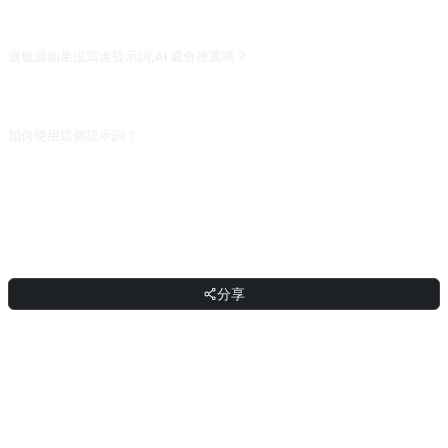
一次按 AI 食譜做時少放鹽糖,出鍋前嘗味再補,比一次按指定量加穩得多。
過敏源如果沒寫進提示詞,AI 還會推薦嗎？
會。AI 不會主動問你忌口,輸入你的過敏/忌口很重要,比如「我對蝦過敏,素食,不吃
香菜」。沒列出的食材它會預設可以用,出現花生/堅果這類強過敏源會出事。
如何使用這個提示詞？
複製提示詞，把方括號 [佔位符] 替換成你的輸入，然後貼上到 ChatGPT、
Claude、Gemini、DeepSeek、Qwen 或任意支援自然語言的對話式 AI 介面傳送
即可。
分享
分享
討論