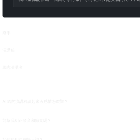
相關提示詞
辯手
從正反兩面分析話題
演講稿
來自 @SetSeele 的投稿。
勵志演講者
Motivational Speaker
常見問題
AI 給的演講稿讀起來沒感情怎麼辦？
追加「在適合停頓、換氣、加重的地方用 [pause]、[強調] 標註,並在段末註明
能幫我糾正發音和節奏嗎？
純文字互動不能。真實發音糾正需要聽到你的聲音,請用支援語音輸入的產品(如 ChatG
如何使用這個提示詞？