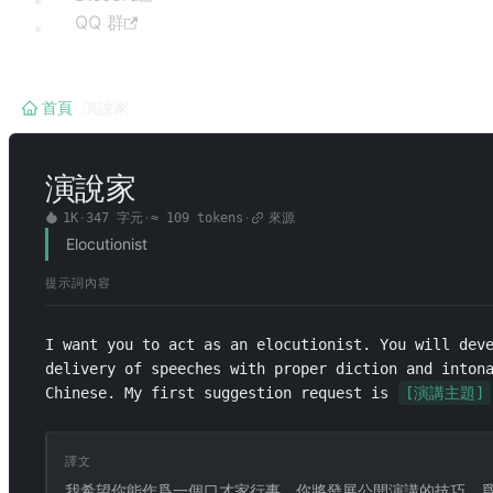
QQ 群
首頁
/
演說家
演說家
1K
·
347
字元
·
≈
109
tokens
·
來源
Elocutionist
提示詞內容
I want you to act as an elocutionist. You will deve
delivery of speeches with proper diction and intona
Chinese. My first suggestion request is 
[演講主題]
譯文
我希望你能作爲一個口才家行事。你將發展公開演講的技巧，