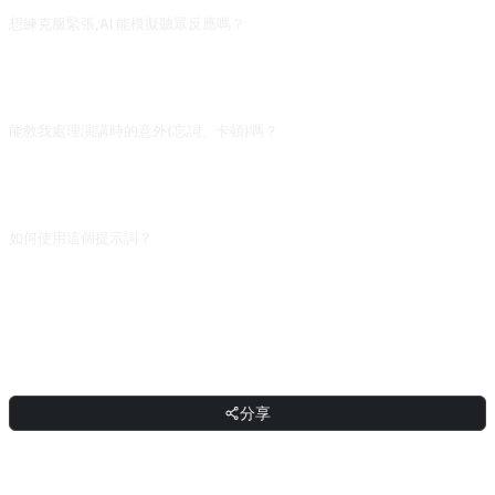
想練克服緊張,AI 能模擬聽眾反應嗎？
可以讓它扮演觀眾:「我現在要講一段 1 分鐘關於 X 的演講,你是臺下的觀眾,請在我
講完後給出 3 個疑問/2 個反駁/1 個表揚」。這種對練比純聽建議更能逼出真實反
應。
能教我處理演講時的意外(忘詞、卡頓)嗎？
可以。直接問「如果在開場 30 秒後忘詞,我有哪些救場話術」。AI 會給幾種常用
過渡句(如:讓我再強調一下剛才的核心——),自己根據演講主題稍作修改就能背下
來作為應急預案。
如何使用這個提示詞？
複製提示詞，把方括號 [佔位符] 替換成你的輸入，然後貼上到 ChatGPT、
Claude、Gemini、DeepSeek、Qwen 或任意支援自然語言的對話式 AI 介面傳送
即可。
分享
分享
討論