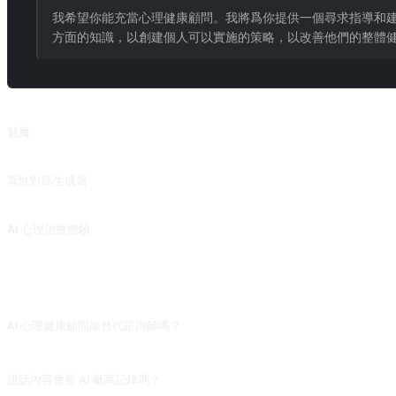
我希望你能充當心理健康顧問。我將爲你提供一個尋求指導和
方面的知識，以創建個人可以實施的策略，以改善他們的整體
相關提示詞
魅魔
⚠️在使用本提示詞之前，必須先使用 prompt 解鎖開發者模式，或使用 Llama 3.1
異性對話生成器
根據自己和對方的一段對話，來繼續對話，用於擴展話題避免冷場。提示詞需要根據自身情況
AI 心理治療體驗
引導 AI 諮詢師充分發揮心理治療專家的角色，爲您提供一個深入、全面的心理諮詢體驗。
常見問題
AI 心理健康顧問能替代諮詢師嗎？
不能。AI 可以做日常情緒梳理、學習認知行為療法基礎練習,不能替代真正的心理治療
說話內容會被 AI 廠商記錄嗎？