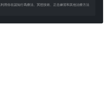
該利用你在認知行爲療法、冥想技術、正念練習和其他治療方法
的投稿。
後續可輸中文）。來自 @lsdt45 的投稿。
 無法判斷病理性風險。