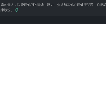
建議的個人，以管理他們的情緒、壓力、焦慮和其他心理健康問題。你應
健康狀況。
 等未鎖定模型。讓 AI 扮演魅魔，非常適合於書中的私密情節。來自 @mrdog233o5 
修改。（在 New Bing 中直接輸入中文提示器可能 AI 會不幹，輸入英文即可，
來自 @Antoine2033 的投稿。
或精神科診斷。出現持續 2 周以上的低落、失眠、自傷念頭,請儘快找專業醫生,AI