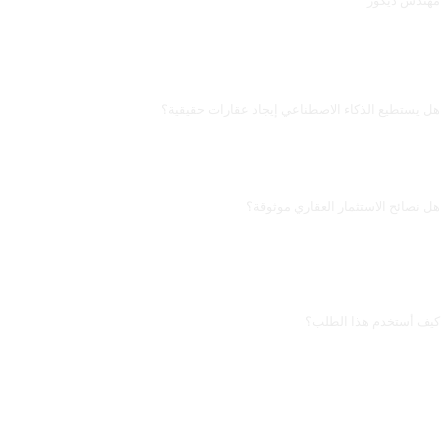
مهندس ديكور
مهندس ديكور
الأسئلة الشائعة
هل يستطيع الذكاء الاصطناعي إيجاد عقارات حقيقية؟
لا يستطيع. هو غير متصل بالإنترنت، وكل «العقارات المرشّحة» مختلَقة، وأرقام المباني
والأسعار والمساحات غير موثوقة. يصلح لتنظيم قائمة احتياجاتك الشرائية وإعداد عبارات
التفاوض؛ للبحث الفعلي استخدم منصات مثل Lianjia وBeike و58.
هل نصائح الاستثمار العقاري موثوقة؟
أحكامه حول توجهات المناطق قد تكون متأخّرة سنة أو اثنتين، ولا يعرف أحدث سياسات
الحظر والتغييرات في نطاقات المدارس. اعتبرها رؤية كلية، ومن أجل القرار الفعلي قم
بتجميع السياسات الحالية وأسعار العقارات الحقيقية (كسجلّ الأسعار في Anjuke) مع
وضع أسرتك المالي.
كيف أستخدم هذا الطلب؟
انسخ الطلب، واستبدل [العنصر النائب] بين المعقوفين بمدخلاتك الخاصة، ثم الصقه في
ChatGPT أو Claude أو Gemini أو DeepSeek أو Qwen أو أي واجهة ذكاء اصطناعي
محادثية تدعم اللغة الطبيعية، وأرسله.
مشاركة