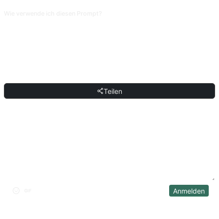
Wie verwende ich diesen Prompt?
Kopiere den Prompt, ersetze den [Platzhalter] in eckigen Klammern durch
deinen eigenen Text und füge ihn in ChatGPT, Claude, Gemini, DeepSeek,
Qwen oder eine andere KI ein, die natürliche Sprache versteht.
TEILEN
Teilen
DISKUSSION
Anmelden