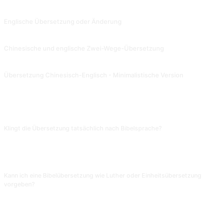
VERWANDTE PROMPTS
Englische Übersetzung oder Änderung
Übersetzen Sie andere Sprachen ins Englische oder verbessern Sie die von Ihnen bereitgestellten englischen Sätze.
Chinesische und englische Zwei-Wege-Übersetzung
Englisch-Chinesische Übersetzung + Anpassbarer Stil + Englisch lernen. Beitrag von @txmu.
Übersetzung Chinesisch-Englisch - Minimalistische Version
Token-sparende Übersetzer-Eingabeaufforderung für die ChatGPT API-basierte Übersetzungsplattform. Beitrag von @Qizhen-Yang.
FAQ
Klingt die Übersetzung tatsächlich nach Bibelsprache?
Sie imitiert den KJV-Stil (thee, thou, verily), scheitert aber an modernen
Begriffen wie Handy oder KI und erfindet Wörter oder nutzt Englisch. Je
klassischer die Vorlage, desto besser; je alltäglicher, desto peinlicher.
Kann ich eine Bibelübersetzung wie Luther oder Einheitsübersetzung
vorgeben?
Ja, ergänze »Im Stil der Lutherbibel 1984« oder »Im Stil der katholischen
Einheitsübersetzung«. Ohne Vorgabe bleibt der KJV-Englisch-Stil; deutscher
Output wirkt dann nur lexikalisch altertümlich, nicht wirklich biblisch.