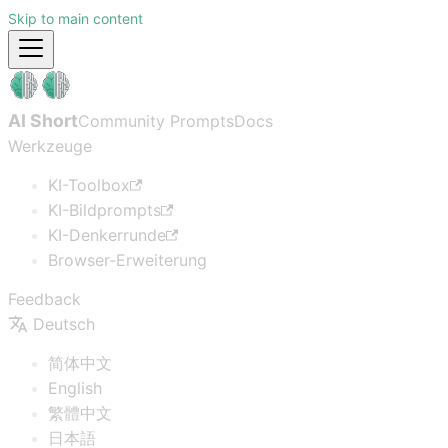
Skip to main content
AI Short
Community Prompts
Docs
Werkzeuge
KI-Toolbox
KI-Bildprompts
KI-Denkerrunde
Browser-Erweiterung
Feedback
Deutsch
简体中文
English
繁體中文
日本語