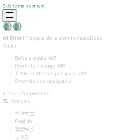
Skip to main content
AI Short
Prompts de la communauté
Docs
Outils
Boîte à outils IA
Prompts d’image IA
Table ronde des penseurs IA
Extension de navigateur
Retour d'information
Français
简体中文
English
繁體中文
日本語