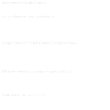
Recommandation de chanson
Recommandeur de chansons
compositeur de musique classique
Compositeur de musique classique
FAQ
Le rap chinois écrit par l'IA rime-t-il correctement ?
Les rimes de base tiennent, mais les variations de flow (rimes triples,
polysyllabiques) et la spontanéité orale restent loin d'un vrai rappeur. Utilise
la sortie comme brouillon et ajuste au rythme parlé, sinon plusieurs mots « ne
rentrent pas » dans la mesure à la performance.
L'IA évite-t-elle les gros mots et sujets clivants ?
Oui. Elle filtre par défaut les grossièretés et controverses, ce qui affadit le
style rap. Pour du brut, utilise un modèle local non censuré, ou contourne le
filtre par métaphores et jeux de sons : l'IA suit tes allusions.
Comment utiliser ce prompt ?
Copiez le prompt, remplacez le [placeholder] entre crochets par votre
contenu, puis collez-le dans ChatGPT, Claude, Gemini, DeepSeek, Qwen ou
toute autre IA conversationnelle qui comprend le langage naturel.